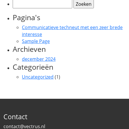
Zoeken
naar:
Pagina's
Communicatieve techneut met een zeer brede
interesse
Sample Page
Archieven
december 2024
Categorieën
Uncategorized
(1)
Contact
contact@vectrus.nl