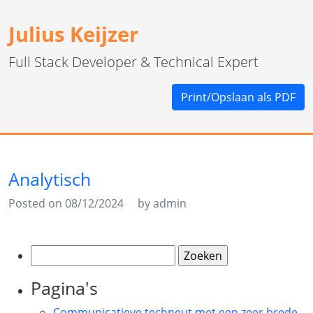
Julius Keijzer
Full Stack Developer & Technical Expert
Print/Opslaan als PDF
Analytisch
Posted on 08/12/2024
by admin
Zoeken
naar:
Pagina's
Communicatieve techneut met een zeer brede