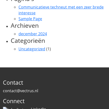
Communicatieve techneut met een zeer brede
interesse
Sample Page
Archieven
december 2024
Categorieën
Uncategorized
(1)
Contact
contact@vectrus.nl
Connect